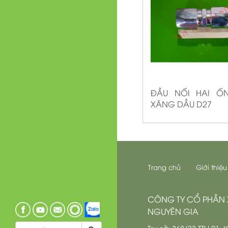
ĐẦU NỐI HAI Ố
XĂNG DẦU D27
Trang chủ
Giới thiệu
CÔNG TY CỔ PHẦN 
NGUYÊN GIA