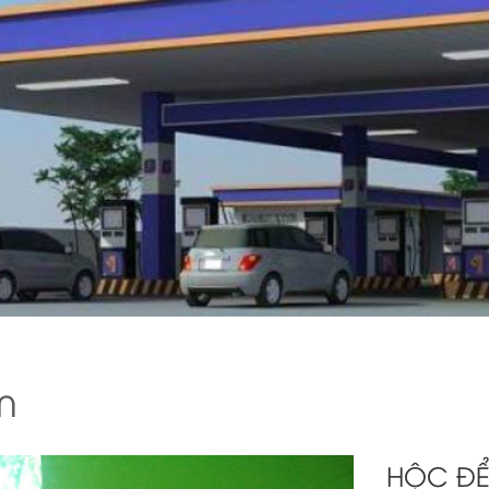
m
HỘC Đ