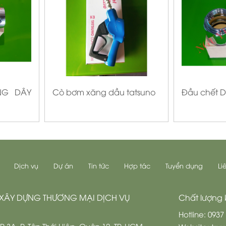
NG DÂY
Cò bơm xăng dầu tatsuno
Đầu chết 
Dịch vụ
Dự án
Tin tức
Hợp tác
Tuyển dụng
Li
XÂY DỰNG THƯƠNG MẠI DỊCH VỤ
Chất lượng k
Hotline: 0937