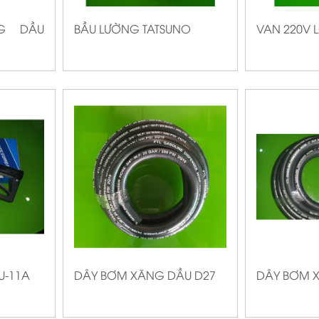
G DẦU
BẦU LƯỜNG TATSUNO
VAN 220V 
U-11A
DÂY BƠM XĂNG DẦU D27
DÂY BƠM 