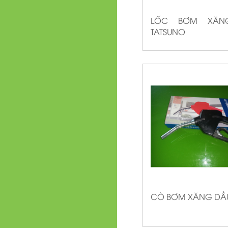
LỐC BƠM XĂN
TATSUNO
CÒ BƠM XĂNG DẦ