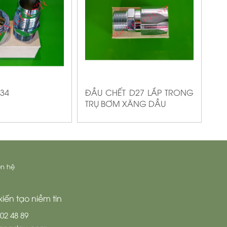
D34
ĐẦU CHẾT D27 LẮP TRONG
TRỤ BƠM XĂNG DẦU
ên hệ
iến tạo niềm tin
 02 48 89