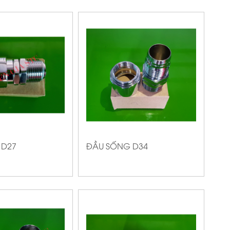
 D27
ĐẦU SỐNG D34