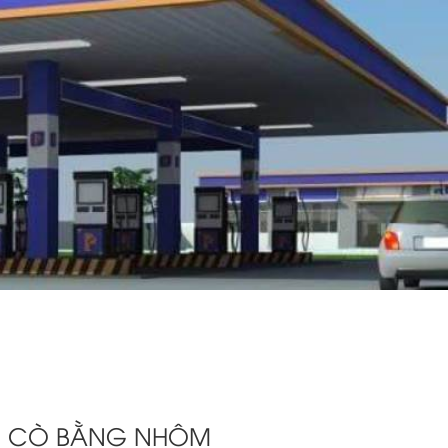
Ể CÒ BẰNG NHÔM