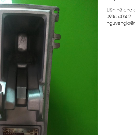
Liên hệ cho 
0936500552 – 
nguyengia@t