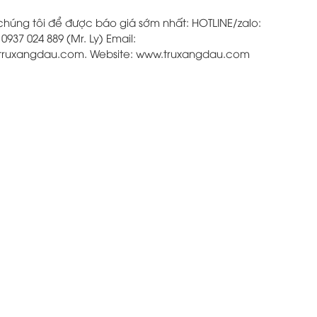
chúng tôi để được báo giá sớm nhất: HOTLINE/zalo:
0937 024 889 (Mr. Ly) Email:
ruxangdau.com. Website: www.truxangdau.com