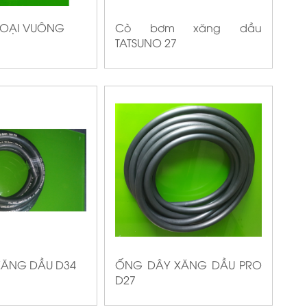
LOẠI VUÔNG
Cò bơm xăng dầu
TATSUNO 27
XĂNG DẦU D34
ỐNG DÂY XĂNG DẦU PRO
D27