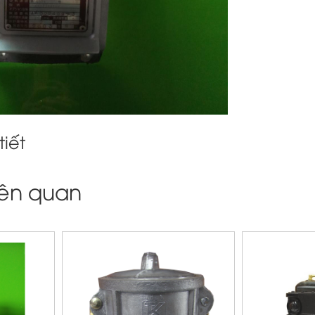
tiết
iên quan