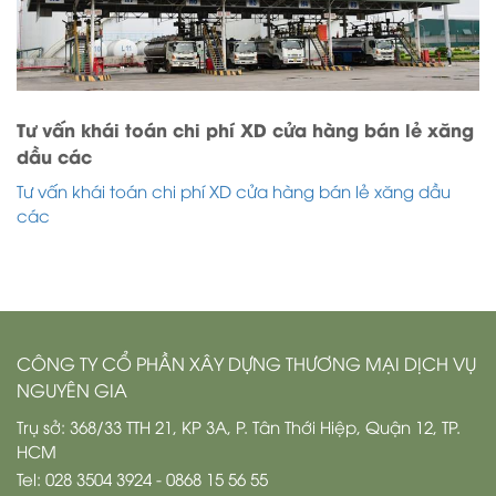
Tư vấn khái toán chi phí XD cửa hàng bán lẻ xăng
dầu các
Tư vấn khái toán chi phí XD cửa hàng bán lẻ xăng dầu
các
CÔNG TY CỔ PHẦN XÂY DỰNG THƯƠNG MẠI DỊCH VỤ
NGUYÊN GIA
Trụ sở: 368/33 TTH 21, KP 3A, P. Tân Thới Hiệp, Quận 12, TP.
HCM
Tel: 028 3504 3924 - 0868 15 56 55