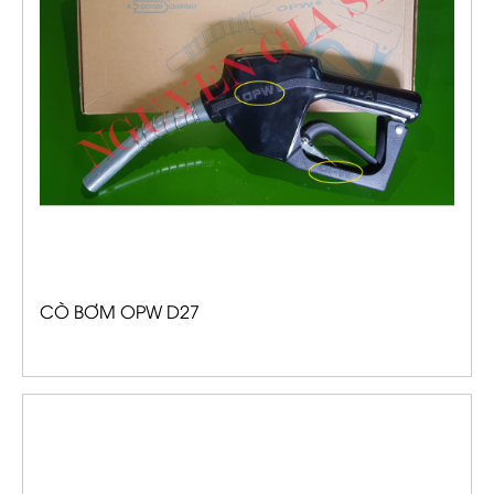
CÒ BƠM OPW D27