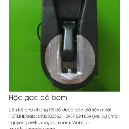
Hộc gác cò bơm
Liên hệ cho chúng tôi để được báo giá sớm nhất:
HOTLINE/zalo: 0936500552 – 0937 024 889 (Mr. Ly) Email:
nguyengia@truxangdau.com. Website:
www.truxangdau.com