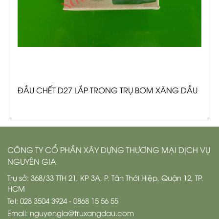
ĐẦU CHẾT D27 LẮP TRONG TRỤ BƠM XĂNG DẦU
CÔNG TY CỔ PHẦN XÂY DỰNG THƯƠNG MẠI DỊCH VỤ
NGUYÊN GIA
Trụ sở: 368/33 TTH 21, KP 3A, P. Tân Thới Hiệp, Quận 12, TP.
HCM
Tel: 028 3504 3924 - 0868 15 56 55
Email: nguyengia@truxangdau.com