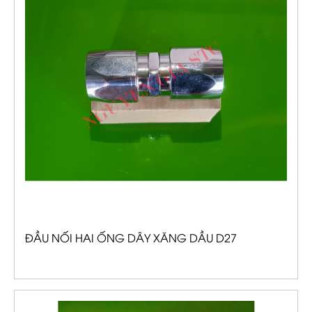
ĐẦU NỐI HAI ỐNG DÂY XĂNG DẦU D27