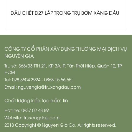
ĐẦU CHẾT D27 LẮP TRONG TRỤ BƠM XĂNG DẦU
CÔNG TY CỔ PHẦN XÂY DỰNG THƯƠNG MẠI DỊCH VỤ
NGUYÊN GIA
Trụ sở: 368/33 TTH 21, KP 3A, P. Tân Thới Hiệp, Quận 12, TP.
HCM
Tel: 028 3504 3924 - 0868 15 56 55
Email: nguyengia@truxangdau.com
Chất lượng kiến tạo niềm tin
Hotline: 0937 02 48 89
Website: truxangdau.com
2018 Copyright © Nguyen Gia Co. All rights reserved.