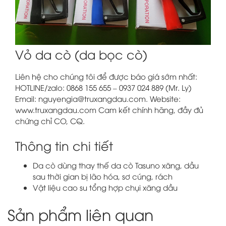
Vỏ da cò (da bọc cò)
Liên hệ cho chúng tôi để được báo giá sớm nhất:
HOTLINE/zalo: 0868 155 655 – 0937 024 889 (Mr. Ly)
Email: nguyengia@truxangdau.com. Website:
www.truxangdau.com Cam kết chính hãng, đầy đủ
chứng chỉ CO, CQ.
Thông tin chi tiết
Da cò dùng thay thế da cò Tasuno xăng, dầu
sau thời gian bị lão hóa, sơ cúng, rách
Vật liệu cao su tổng hợp chụi xăng dầu
Sản phẩm liên quan