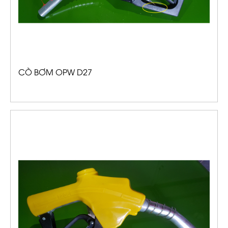
CÒ BƠM OPW D27