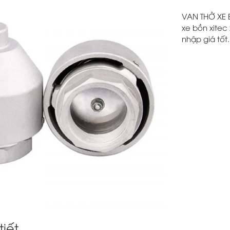
VAN THỞ XE 
xe bồn xitec
nhập giá tốt.
tiết