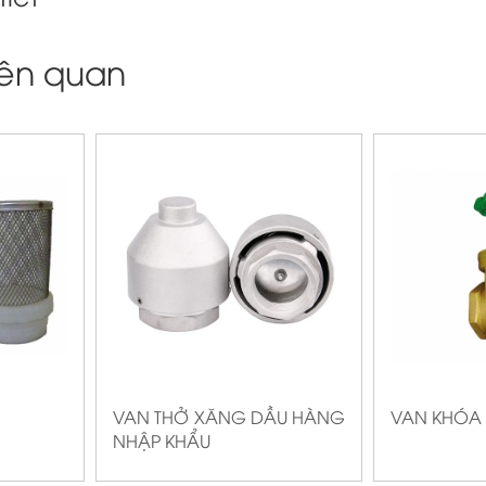
iên quan
VAN THỞ XĂNG DẦU HÀNG
VAN KHÓA 
NHẬP KHẨU