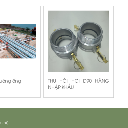
đường ống
THU HỒI HƠI D90 HÀNG
NHẬP KHẨU
ên hệ