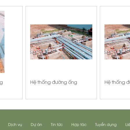
ng
Hệ thống đường ống
Hệ thống 
Dịch vụ
Dự án
Tin tức
Hợp tác
Tuyển dụng
Li