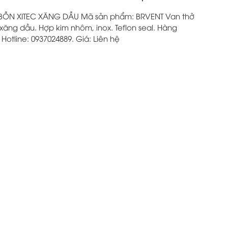
BỒN XITEC XĂNG DẦU Mã sản phẩm: BRVENT Van thở
 xăng dầu. Hợp kim nhôm, inox. Teflon seal. Hàng
 Hotline: 0937024889. Giá: Liên hệ