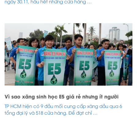
ngày 30.11, hầu hết những cửa hàng …
Vì sao xăng sinh học E5 giá rẻ nhưng ít người
TP HCM hiện có 9 đầu mối cung cấp xăng dầu qua 6
tổng đại lý và 518 cửa hàng. Để đạt chỉ …