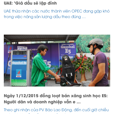
UAE: 'Giá dầu sẽ lập đỉnh
UAE thừa nhận các nước thành viên OPEC đang gặp khó
trong việc nâng sản lượng dầu theo đúng …
Ngày 1/12/2015 đồng loạt bán xăng sinh học E5:
Người dân và doanh nghiệp vẫn e …
Theo ghi nhận của PV Báo Lao Động, đến cuối giờ chiều