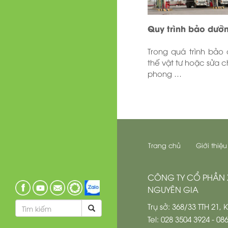
Quy trình bảo dưỡn
Trong quá trình bảo
thế vật tư hoặc sửa ch
phong …
Trang chủ
Giới thiệu
CÔNG TY CỔ PHẦN 
NGUYÊN GIA
Trụ sở: 368/33 TTH 21,
Tel: 028 3504 3924 - 08