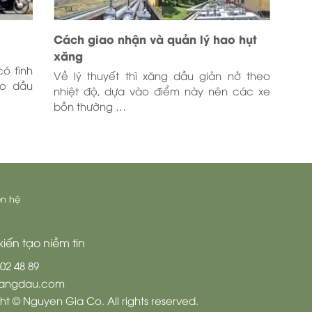
Cách giao nhận và quản lý hao hụt
xăng
ó tình
Về lý thuyết thì xăng dầu giản nở theo
ào dầu
nhiệt độ, dựa vào điểm này nên các xe
bồn thường …
ên hệ
iến tạo niềm tin
 02 48 89
uxangdau.com
ht © Nguyen Gia Co. All rights reserved.