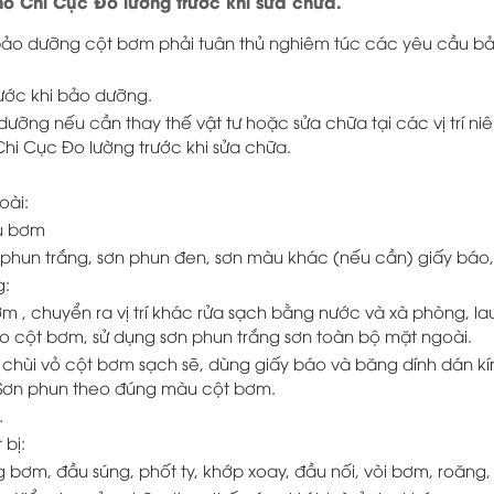
ho Chi Cục Đo lường trước khi sửa chữa.
n bảo dưỡng cột bơm phải tuân thủ nghiêm túc các yêu cầu 
rước khi bảo dưỡng.
 dưỡng nếu cần thay thế vật tư hoặc sửa chữa tại các vị trí 
Chi Cục Đo lường trước khi sửa chữa.
oài:
ụ bơm
n phun trắng, sơn phun đen, sơn màu khác (nếu cần) giấy báo,
g:
m , chuyển ra vị trí khác rửa sạch bằng nước và xà phòng, l
go cột bơm, sử dụng sơn phun trắng sơn toàn bộ mặt ngoài.
 chùi vỏ cột bơm sạch sẽ, dùng giấy báo và băng dính dán k
Sơn phun theo đúng màu cột bơm.
.
bị:
g bơm, đầu súng, phốt ty, khớp xoay, đầu nối, vòi bơm, roăng, s