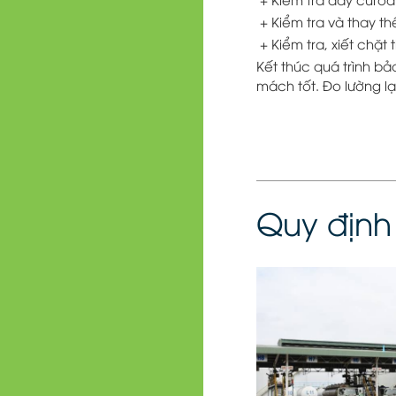
+ Kiểm tra và thay th
+ Kiểm tra, xiết chặt
Kết thúc quá trình b
mách tốt. Đo lường l
Quy định