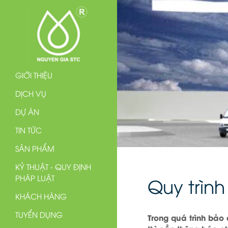
GIỚI THIỆU
DỊCH VỤ
DỰ ÁN
TIN TỨC
SẢN PHẨM
KỶ THUẬT - QUY ĐỊNH
PHÁP LUẬT
Quy trìn
KHÁCH HÀNG
TUYỂN DỤNG
Trong quá trình bảo