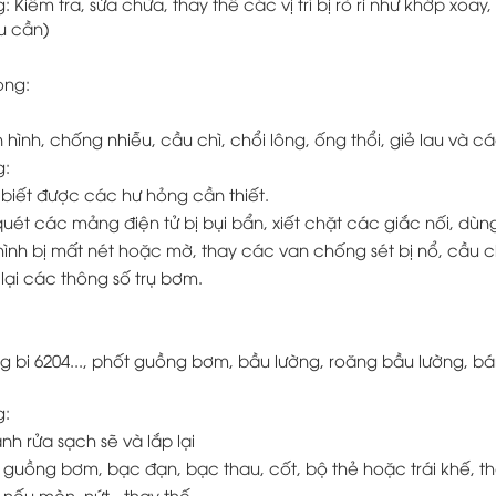
 Kiểm tra, sửa chữa, thay thế các vị trí bị rò rỉ như khớp xoay
u cần)
ong:
 hình, chống nhiễu, cầu chì, chổi lông, ống thổi, giẻ lau và cá
g:
 biết được các hư hỏng cần thiết.
uét các mảng điện tử bị bụi bẩn, xiết chặt các giắc nối, dùn
ình bị mất nét hoặc mờ, thay các van chống sét bị nổ, cầu ch
t lại các thông số trụ bơm.
ng bi 6204..., phốt guồng bơm, bầu lường, roăng bầu lường, b
g:
nh rửa sạch sẽ và lắp lại
 guồng bơm, bạc đạn, bạc thau, cốt, bộ thẻ hoặc trái khế, th
nếu mòn, nứt - thay thế.