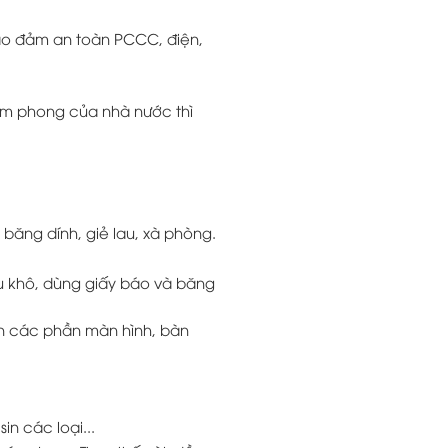
bảo đảm an toàn PCCC, điện,
niêm phong của nhà nước thì
 băng dính, giẻ lau, xà phòng.
au khô, dùng giấy báo và băng
ín các phần màn hình, bàn
in các loại...