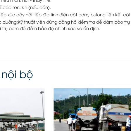
ế các ron, sin (nếu cần).
 tiếp xúc dây nối tiếp địa tĩnh điện cột bơm, bulong liên kết c
ảo dưỡng:Kỹ thuật viên dùng đồng hồ kiểm tra để đảm bảo trụ 
ại trụ bơm để đảm bảo độ chính xác và ổn định.
 nội bộ