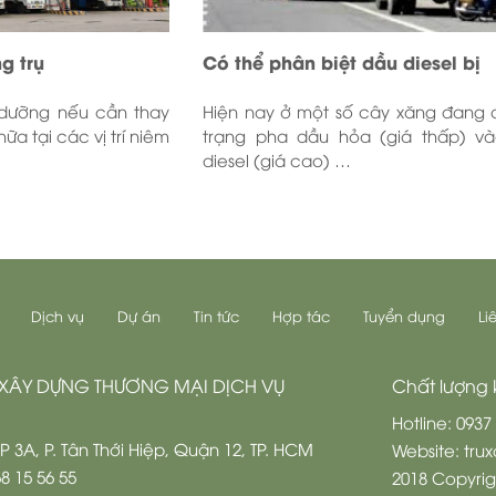
g trụ
Có thể phân biệt dầu diesel bị
 dưỡng nếu cần thay
Hiện nay ở một số cây xăng đang c
ữa tại các vị trí niêm
trạng pha dầu hỏa (giá thấp) v
diesel (giá cao) …
Dịch vụ
Dự án
Tin tức
Hợp tác
Tuyển dụng
Li
XÂY DỰNG THƯƠNG MẠI DỊCH VỤ
Chất lượng k
Hotline: 0937
 KP 3A, P. Tân Thới Hiệp, Quận 12, TP. HCM
Website: tr
68 15 56 55
2018 Copyrig