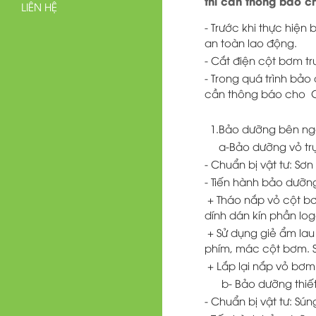
thì cần thông báo c
LIÊN HỆ
- Trước khi thực hiệ
an toàn lao động.
- Cắt điện cột bơm t
- Trong quá trình bảo
cần thông báo cho 
1.Bảo dưỡng bên ng
a-Bảo dưỡng vỏ tr
- Chuẩn bị vật tư: Sơ
- Tiến hành bảo dưỡn
+ Tháo nắp vỏ cột bơ
dính dán kín phần lo
+ Sử dụng giẻ ẩm lau
phím, mác cột bơm. 
+ Lắp lại nắp vỏ bơm
b- Bảo dưỡng thiết 
- Chuẩn bị vật tư: Sún