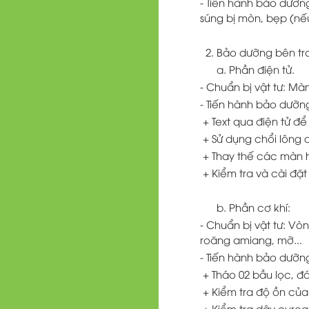
- Tiến hành bảo dưỡng:
súng bị mòn, bẹp (nế
2. Bảo dưỡng bên tr
a. Phần điện tử.
- Chuẩn bị vật tư: Màn
- Tiến hành bảo dưỡn
+ Text qua điện tử để
+ Sử dụng chổi lông q
+ Thay thế các màn h
+ Kiểm tra và cài đặ
b. Phần cơ khí:
- Chuẩn bị vật tư: Vò
roăng amiang, mỡ...
- Tiến hành bảo dưỡn
+ Tháo 02 bầu lọc, đá
+ Kiểm tra độ ồn của
+ Kiểm tra dây curoa 