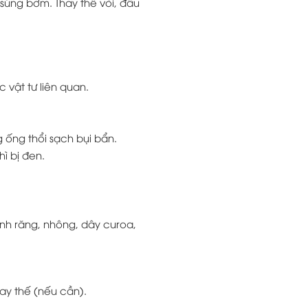
, súng bơm. Thay thế vòi, đầu
c vật tư liên quan.
g ống thổi sạch bụi bẩn.
ì bị đen.
ánh răng, nhông, dây curoa,
ay thế (nếu cần).