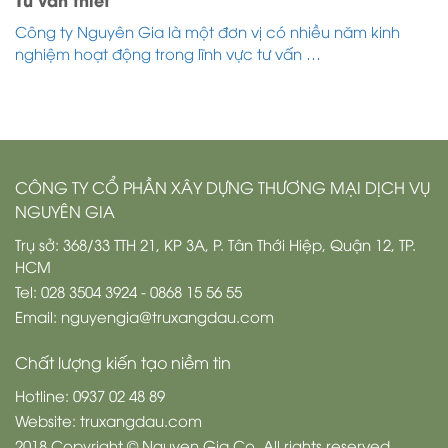
Công ty Nguyên Gia là một đơn vị có nhiều năm kinh
nghiệm hoạt động trong lĩnh vực tư vấn …
CÔNG TY CỔ PHẦN XÂY DỰNG THƯƠNG MẠI DỊCH VỤ
NGUYÊN GIA
Trụ sở: 368/33 TTH 21, KP 3A, P. Tân Thới Hiệp, Quận 12, TP.
HCM
Tel: 028 3504 3924 - 0868 15 56 55
Email: nguyengia@truxangdau.com
Chất lượng kiến tạo niềm tin
Hotline: 0937 02 48 89
Website: truxangdau.com
2018 Copyright © Nguyen Gia Co. All rights reserved.