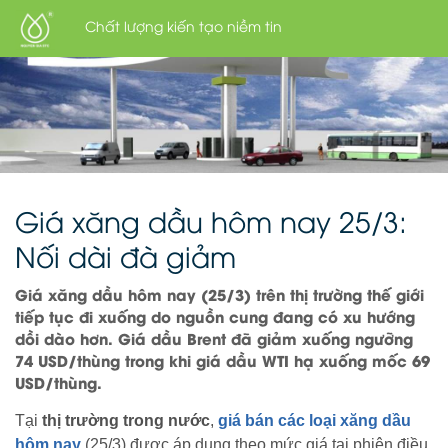
Chất lượng kiến tạo niềm tin
Giá xăng dầu hôm nay 25/3:
Nối dài đà giảm
Giá xăng dầu hôm nay (25/3) trên thị trường thế giới
tiếp tục đi xuống do nguồn cung đang có xu hướng
dồi dào hơn. Giá dầu Brent đã giảm xuống ngưỡng
74 USD/thùng trong khi giá dầu WTI hạ xuống mốc 69
USD/thùng.
Tại
thị trường trong nước
,
giá bán các loại xăng dầu
hôm nay
(25/3) được áp dụng theo mức giá tại phiên điều