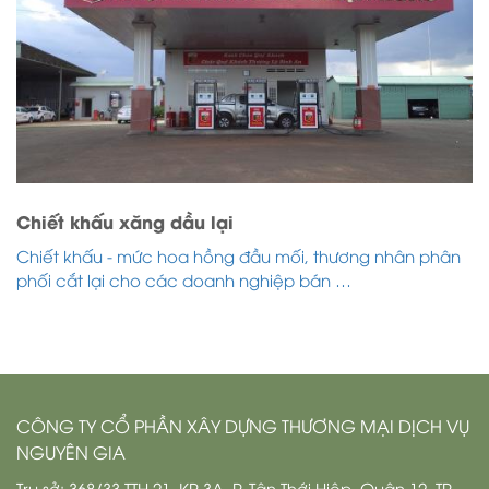
Chiết khấu xăng dầu lại
Chiết khấu - mức hoa hồng đầu mối, thương nhân phân
phối cắt lại cho các doanh nghiệp bán …
CÔNG TY CỔ PHẦN XÂY DỰNG THƯƠNG MẠI DỊCH VỤ
NGUYÊN GIA
Trụ sở: 368/33 TTH 21, KP 3A, P. Tân Thới Hiệp, Quận 12, TP.