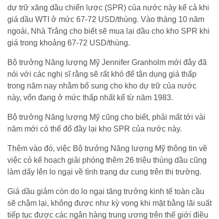
dự trữ xăng dầu chiến lược (SPR) của nước này kể cả khi
giá dầu WTI ở mức 67-72 USD/thùng. Vào tháng 10 năm
ngoái, Nhà Trắng cho biết sẽ mua lại dầu cho kho SPR khi
giá trong khoảng 67-72 USD/thùng.
Bộ trưởng Năng lượng Mỹ Jennifer Granholm mới đây đã
nói với các nghị sĩ rằng sẽ rất khó để tận dụng giá thấp
trong năm nay nhằm bổ sung cho kho dự trữ của nước
này, vốn đang ở mức thấp nhất kể từ năm 1983.
Bộ trưởng Năng lượng Mỹ cũng cho biết, phải mất tới vài
năm mới có thể đổ đầy lại kho SPR của nước này.
Thêm vào đó, việc Bộ trưởng Năng lượng Mỹ thông tin về
việc có kế hoạch giải phóng thêm 26 triệu thùng dầu cũng
làm dấy lên lo ngại về tình trạng dư cung trên thị trường.
Giá dầu giảm còn do lo ngại tăng trưởng kinh tế toàn cầu
sẽ chậm lại, không được như kỳ vọng khi mặt bằng lãi suất
tiếp tục được các ngân hàng trung ương trên thế giới điều