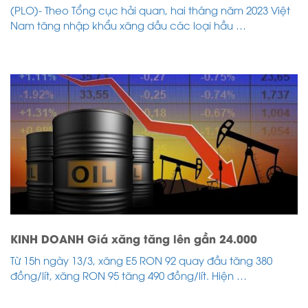
(PLO)- Theo Tổng cục hải quan, hai tháng năm 2023 Việt
Nam tăng nhập khẩu xăng dầu các loại hầu …
KINH DOANH Giá xăng tăng lên gần 24.000
Từ 15h ngày 13/3, xăng E5 RON 92 quay đầu tăng 380
đồng/lít, xăng RON 95 tăng 490 đồng/lít. Hiện …