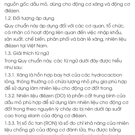
nguồn gốc dầu mỏ, dùng cho động cơ xăng và động cơ
điêzen.
1.2. Đối tượng áp dụng
Quy chuẩn này áp dụng đối với các cơ quan, tổ chức,
cá nhân có hoạt động liên quan đến việc nhập khẩu,
sản xuất, chế biến, phân phối và bán lẻ xăng, nhiên liệu
điêzen tại Việt Nam.
1.3. Giải thích từ ngữ
Trong Quy chuẩn này, các từ ngữ dưới đây được hiểu
như sau:
1.3.1. Xăng là hỗn hợp bay hơi của các hydrocacbon
lỏng, thông thường có chứa lượng nhỏ phụ gia phù hợp
để sử dụng làm nhiên liệu cho động cơ đốt trong.
1.3.2. Nhiên liệu điêzen (DO) là phần cất trung bình của
dầu mỏ phù hợp để sử dụng làm nhiên liệu cho động cơ
đốt trong theo nguyên lý cháy do bị nén dưới áp suất
cao trong xilanh của động cơ điêzen.
1.3.3. Trị số ốc tan (RON) là số đo chỉ khả năng của nhiên
liệu chống gõ của động cơ đánh lửa, thu được bằng