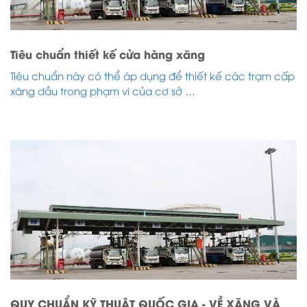
Tiêu chuẩn thiết kế cửa hàng xăng
Tiêu chuẩn này có thể áp dụng để thiết kế các trạm cấp
xăng dầu trong phạm vi của cơ sở …
QUY CHUẨN KỸ THUẬT QUỐC GIA - VỀ XĂNG VÀ