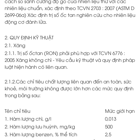
cách so sánh cường độ gõ của nhiên liệu thử với các
nhiên liệu chuẩn, xác định theo TCVN 2703 : 2007 (ASTM D
2699-06a) Xác định trị số ốc tan nghiên cứu cho nhiên liệu
động cơ đánh lửa.
2. QUY ĐỊNH KỸ THUẬT
2.1. Xăng
2.1.1. Trị số ốctan (RON) phải phù hợp với TCVN 6776 :
2005 Xăng không chì - Yêu cầu kỹ thuật và quy định pháp
luật hiện hành có liên quan.
2.1.2.Các chỉ tiêu chất lượng liên quan đến an toàn, sức
khoẻ, môi trường không được lớn hơn các mức quy định
trong bảng sau:
Tên chỉ tiêu
Mức giới hạn
1. Hàm lượng chì, g/l
0,013
2. Hàm lượng lưu huỳnh, mg/kg
500
3. Hàm lượng benzen, % thể tích
2,5