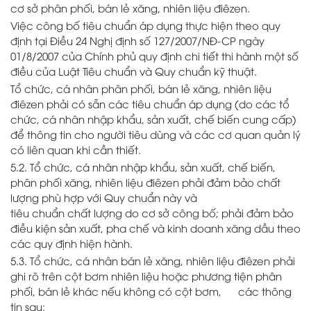
cơ sở phân phối, bán lẻ xăng, nhiên liệu điêzen.
Việc công bố tiêu chuẩn áp dụng thực hiện theo quy
định tại Điều 24 Nghị định số 127/2007/NĐ-CP ngày
01/8/2007 của Chính phủ quy định chi tiết thi hành một số
điều của Luật Tiêu chuẩn và Quy chuẩn kỹ thuật.
Tổ chức, cá nhân phân phối, bán lẻ xăng, nhiên liệu
điêzen phải có sẵn các tiêu chuẩn áp dụng (do các tổ
chức, cá nhân nhập khẩu, sản xuất, chế biến cung cấp)
để thông tin cho người tiêu dùng và các cơ quan quản lý
có liên quan khi cần thiết.
5.2. Tổ chức, cá nhân nhập khẩu, sản xuất, chế biến,
phân phối xăng, nhiên liệu điêzen phải đảm bảo chất
lượng phù hợp với Quy chuẩn này và
tiêu chuẩn chất lượng do cơ sở công bố; phải đảm bảo
điều kiện sản xuất, pha chế và kinh doanh xăng dầu theo
các quy định hiện hành.
5.3. Tổ chức, cá nhân bán lẻ xăng, nhiên liệu điêzen phải
ghi rõ trên cột bơm nhiên liệu hoặc phương tiện phân
phối, bán lẻ khác nếu không có cột bơm, các thông
tin sau: