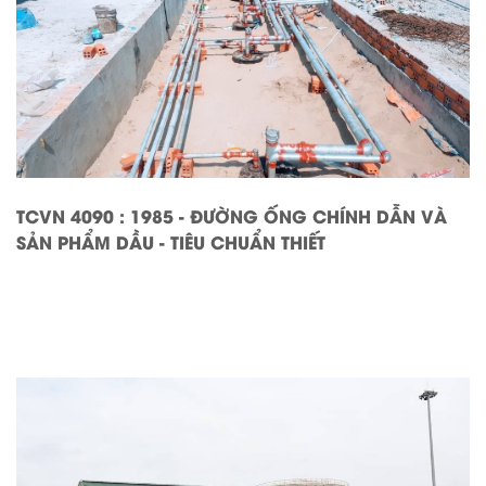
TCVN 4090 : 1985 - ĐƯỜNG ỐNG CHÍNH DẪN VÀ
SẢN PHẨM DẦU - TIÊU CHUẨN THIẾT