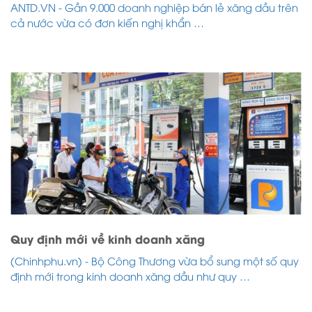
ANTD.VN - Gần 9.000 doanh nghiệp bán lẻ xăng dầu trên
cả nước vừa có đơn kiến nghị khẩn …
Quy định mới về kinh doanh xăng
(Chinhphu.vn) - Bộ Công Thương vừa bổ sung một số quy
định mới trong kinh doanh xăng dầu như quy …