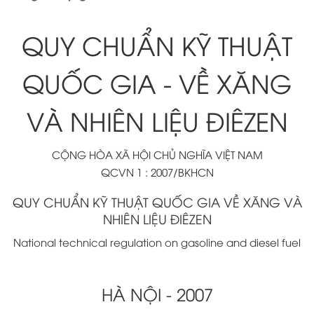
QUY CHUẨN KỸ THUẬT
QUỐC GIA - VỀ XĂNG
VÀ NHIÊN LIỆU ĐIÊZEN
CỘNG HÒA XÃ HỘI CHỦ NGHĨA VIỆT NAM
QCVN 1 : 2007/BKHCN
QUY CHUẨN KỸ THUẬT QUỐC GIA VỀ XĂNG VÀ
NHIÊN LIỆU ĐIÊZEN
National technical regulation on gasoline and diesel fuel
HÀ NỘI - 2007