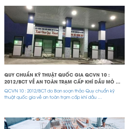
QUY CHUẨN KỸ THUẬT QUỐC GIA QCVN 10 :
2012/BCT VỀ AN TOÀN TRẠM CẤP KHÍ DẦU MỎ …
QCVN 10 : 2012/BCT do Ban soạn thảo Quy chuẩn kỹ
thuật quốc gia về an toàn trạm cấp khí dầu …