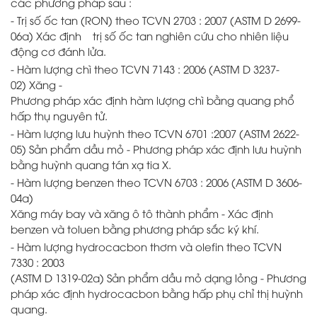
các phương pháp sau :
- Trị số ốc tan (RON) theo TCVN 2703 : 2007 (ASTM D 2699-
06a) Xác định trị số ốc tan nghiên cứu cho nhiên liệu
động cơ đánh lửa.
- Hàm lượng chì theo TCVN 7143 : 2006 (ASTM D 3237-
02) Xăng -
Phương pháp xác định hàm lượng chì bằng quang phổ
hấp thụ nguyên tử.
- Hàm lượng lưu huỳnh theo TCVN 6701 :2007 (ASTM 2622-
05) Sản phẩm dầu mỏ - Phương pháp xác định lưu huỳnh
bằng huỳnh quang tán xạ tia X.
- Hàm lượng benzen theo TCVN 6703 : 2006 (ASTM D 3606-
04a)
Xăng máy bay và xăng ô tô thành phẩm - Xác định
benzen và toluen bằng phương pháp sắc ký khí.
- Hàm lượng hydrocacbon thơm và olefin theo TCVN
7330 : 2003
(ASTM D 1319-02a) Sản phẩm dầu mỏ dạng lỏng - Phương
pháp xác định hydrocacbon bằng hấp phụ chỉ thị huỳnh
quang.