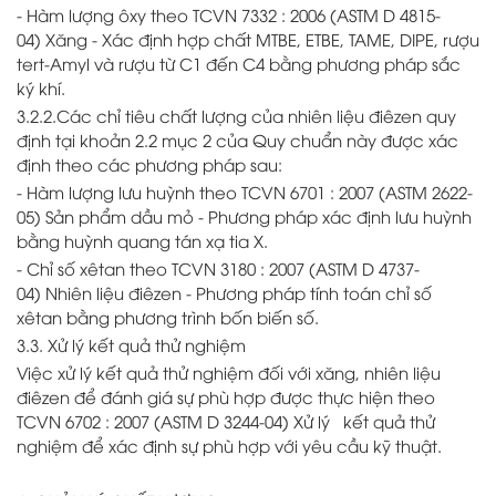
- Hàm lượng ôxy theo TCVN 7332 : 2006 (ASTM D 4815-
04) Xăng - Xác định hợp chất MTBE, ETBE, TAME, DIPE, rượu
tert-Amyl và rượu từ C1 đến C4 bằng phương pháp sắc
ký khí.
3.2.2.Các chỉ tiêu chất lượng của nhiên liệu điêzen quy
định tại khoản 2.2 mục 2 của Quy chuẩn này được xác
định theo các phương pháp sau:
- Hàm lượng lưu huỳnh theo TCVN 6701 : 2007 (ASTM 2622-
05) Sản phẩm dầu mỏ - Phương pháp xác định lưu huỳnh
bằng huỳnh quang tán xạ tia X.
- Chỉ số xêtan theo TCVN 3180 : 2007 (ASTM D 4737-
04) Nhiên liệu điêzen - Phương pháp tính toán chỉ số
xêtan bằng phương trình bốn biến số.
3.3. Xử lý kết quả thử nghiệm
Việc xử lý kết quả thử nghiệm đối với xăng, nhiên liệu
điêzen để đánh giá sự phù hợp được thực hiện theo
TCVN 6702 : 2007 (ASTM D 3244-04) Xử lý kết quả thử
nghiệm để xác định sự phù hợp với yêu cầu kỹ thuật.