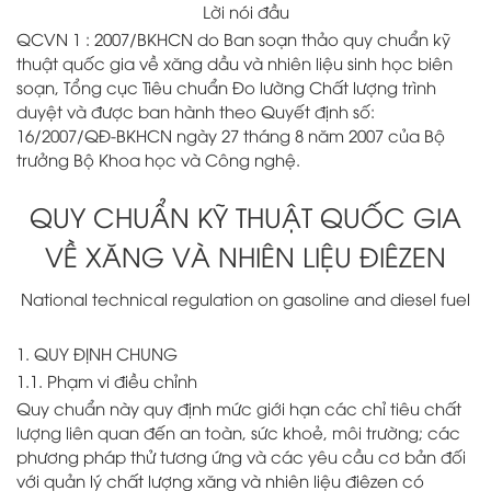
Lời nói đầu
QCVN 1 : 2007/BKHCN do Ban soạn thảo quy chuẩn kỹ
thuật quốc gia về xăng dầu và nhiên liệu sinh học biên
soạn, Tổng cục Tiêu chuẩn Đo lường Chất lượng trình
duyệt và được ban hành theo Quyết định số:
16/2007/QĐ-BKHCN ngày 27 tháng 8 năm 2007 của Bộ
trưởng Bộ Khoa học và Công nghệ.
QUY CHUẨN KỸ THUẬT QUỐC GIA
VỀ XĂNG VÀ NHIÊN LIỆU ĐIÊZEN
National technical regulation on gasoline and diesel fuel
1. QUY ĐỊNH CHUNG
1.1. Phạm vi điều chỉnh
Quy chuẩn này quy định mức giới hạn các chỉ tiêu chất
lượng liên quan đến an toàn, sức khoẻ, môi trường; các
phương pháp thử tương ứng và các yêu cầu cơ bản đối
với quản lý chất lượng xăng và nhiên liệu điêzen có